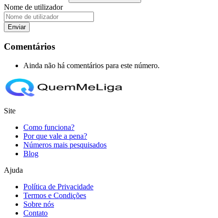
Nome de utilizador
Enviar
Comentários
Ainda não há comentários para este número.
Site
Como funciona?
Por que vale a pena?
Números mais pesquisados
Blog
Ajuda
Política de Privacidade
Termos e Condições
Sobre nós
Contato