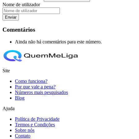
Nome de utilizador
Enviar
Comentários
Ainda não há comentários para este número.
Site
Como funciona?
Por que vale a pena?
Números mais pesquisados
Blog
Ajuda
Política de Privacidade
Termos e Condições
Sobre nós
Contato