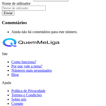
Nome de utilizador
Enviar
Comentários
Ainda não há comentários para este número.
Site
Como funciona?
Por que vale a pena?
Números mais pesquisados
Blog
Ajuda
Política de Privacidade
Termos e Condições
Sobre nós
Contato